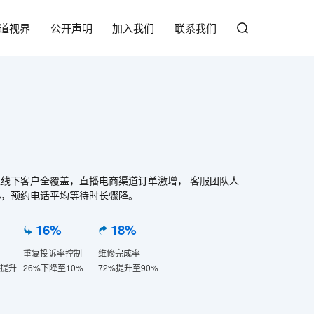
道视界
公开声明
加入我们
联系我们
线下客户全覆盖，直播电商渠道订单激增， 客服团队人
%，预约电话平均等待时长骤降。
16%
18%
重复投诉率控制
维修完成率
单提升
26%下降至10%
72%提升至90%