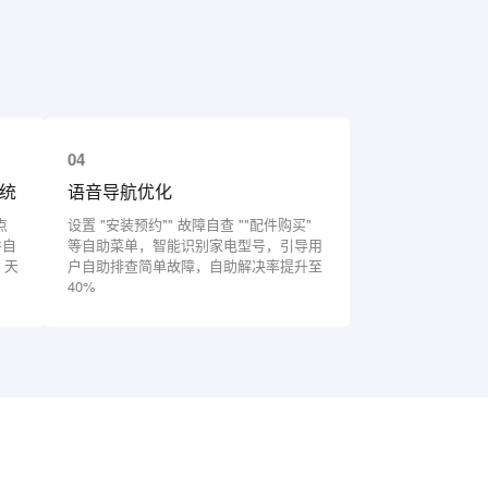
04
系统
语音导航优化
点
设置 "安装预约"" 故障自查 ""配件购买"
件自
等自助菜单，智能识别家电型号，引导用
 天
户自助排查简单故障，自助解决率提升至
40%