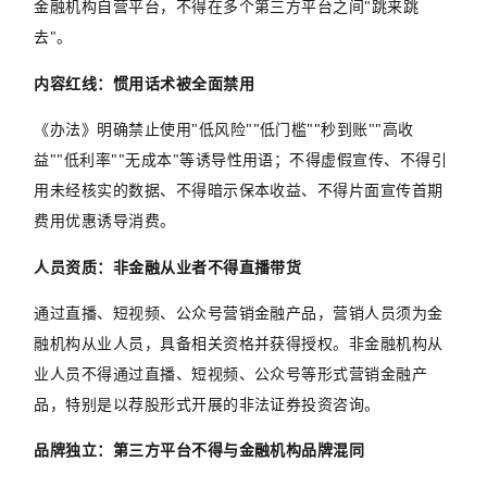
金融机构自营平台，不得在多个第三方平台之间
"
跳来跳
去
"
。
内容红线：惯用话术被全面禁用
《办法》明确禁止使用
"
低风险
""
低门槛
""
秒到账
""
高收
益
""
低利率
""
无成本
"
等诱导性用语；不得虚假宣传、不得引
用未经核实的数据、不得暗示保本收益、不得片面宣传首期
费用优惠诱导消费。
人员资质：非金融从业者不得直播带货
通过直播、短视频、公众号营销金融产品，营销人员须为金
融机构从业人员，具备相关资格并获得授权。非金融机构从
业人员不得通过直播、短视频、公众号等形式营销金融产
品，特别是以荐股形式开展的非法证券投资咨询。
品牌独立：第三方平台不得与金融机构品牌混同