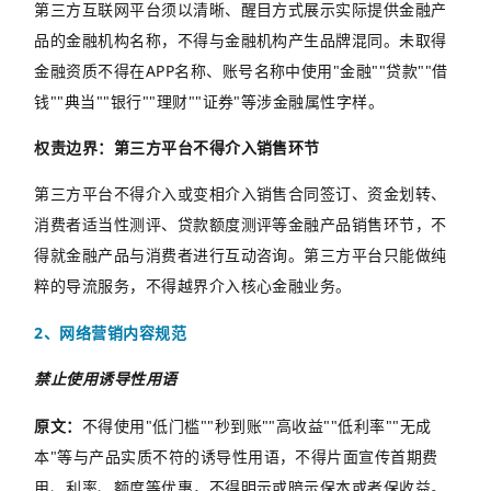
第三方互联网平台须以清晰、醒目方式展示实际提供金融产
品的金融机构名称，不得与金融机构产生品牌混同。未取得
金融资质不得在
APP
名称、账号名称中使用
"
金融
""
贷款
""
借
钱
""
典当
""
银行
""
理财
""
证券
"
等涉金融属性字样。
权责边界：第三方平台不得介入销售环节
第三方平台不得介入或变相介入销售合同签订、资金划转、
消费者适当性测评、贷款额度测评等金融产品销售环节，不
得就金融产品与消费者进行互动咨询。第三方平台只能做纯
粹的导流服务，不得越界介入核心金融业务。
2
、网络营销内容规范
禁止使用诱导性用语
原文：
不得使用
"
低门槛
""
秒到账
""
高收益
""
低利率
""
无成
本
"
等与产品实质不符的诱导性用语，不得片面宣传首期费
用、利率、额度等优惠，不得明示或暗示保本或者保收益。