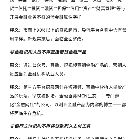
货
""
信托
""
投资
""
融资
""
担保
""
信用
""
资产
""
财富管理
"
等与
开展金融业务不符的涉金融属性字样。
释义：
市面上
90%
以上的贷款超市、导流平台名称中含有禁
用字样。新规实施后，面临全面整改。
非金融机构人员不得直播带货金融产品
原文
：
通过公众号、直播、短视频营销金融产品的，营销人
员应当为金融机构从业人员。
释义：
第三方平台招募网红在短视频、直播中软植入贷款产
品的玩法，彻底被封堵。金融垂类
MCN
生态
——
专门孵
化
"
金融网红
"
的公司、以测评金融产品为内容的博主
——
都
将面临生存危机。
非银行支付机构不得将贷款列入支付工具