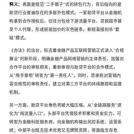
释义：
表面是规范
"
二手贩子
"
式的转包行为，背后指向的是
助贷行业普遍存在的多层外包模式。一家助贷平台从金融机
构拿到合作授权后，往往分包给下游流量平台、贷款超市甚
至个人代理，形成层层加价的灰色链条。新规直接封杀
"
套
娃
"
模式。
《办法》的出台，标志着金融产品互联网营销正式进入
"
合规
展业
"
的新阶段，明确金融产品网络营销的主体责任，加强对
合作平台的审核把关，重新审视与助贷平台的合作模式，
从
"
甩手掌柜
"
转变为
"
第一责任人
"
。同时，须承担对营销内
容合规性的审核责任，建立对第三方平台的持续跟踪和监督
机制。
另一方面，助贷平台角色将被大幅压缩，从
"
全链路服务
"
退
化为
"
纯流量入口“。头部平台凭借技术积累和资金实力，可
转型为金融科技服务商，向金融机构输出风控系统、运营系
统；中部平台既无技术优势又无牌照资质，将面临生存危