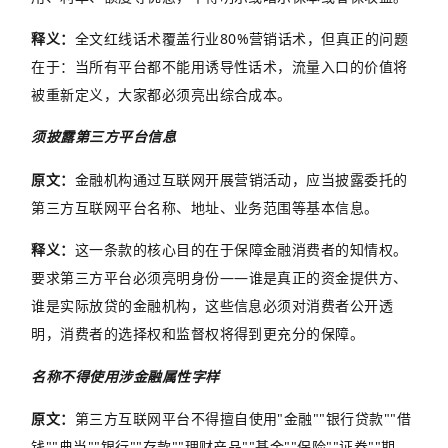
释义：
全文
红线话术覆盖行业
80%
营销话术，但真正的问题
在于：当所有平台都不能用诱导性话术，流量入口的价值将
被重新定义，大家都必须亮出综合成本。
须披露第三方平台信息
原文：
金融机构通过互联网开展营销活动，应当披露委托的
第三方互联网平台名称、地址、业务范围等基本信息。
释义：
这一条款的核心目的在于保障金融消费者的知情权。
要求第三方平台必须亮明身份
——
谁是真正的资金提供方、
谁是实际放贷的金融机构，这些信息必须对消费者公开透
明，消费者的选择权和监督权将得到更充分的保障。
名称不得使用涉金融属性字样
原文：
第三方互联网平台不得擅自使用
"
金融
""
银行贷款
""
借
钱
""
典当
""
银行
""
存款
""
理财产品
""
基金
""
保险
""
证券
""
期